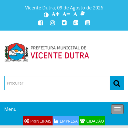
Vicente Dutra, 09 de Agosto de 2026
Menu
Toggl
navig
PRINCIPAIS
EMPRESA
CIDADÃO