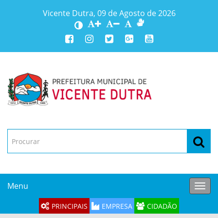
Vicente Dutra, 09 de Agosto de 2026
Menu
Toggl
navig
PRINCIPAIS
EMPRESA
CIDADÃO