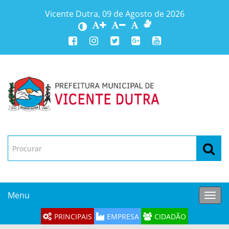
Vicente Dutra, 09 de Agosto de 2026
Menu
Toggl
navig
PRINCIPAIS
EMPRESA
CIDADÃO