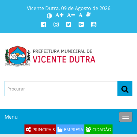
Vicente Dutra, 09 de Agosto de 2026
Menu
Toggl
navig
PRINCIPAIS
EMPRESA
CIDADÃO